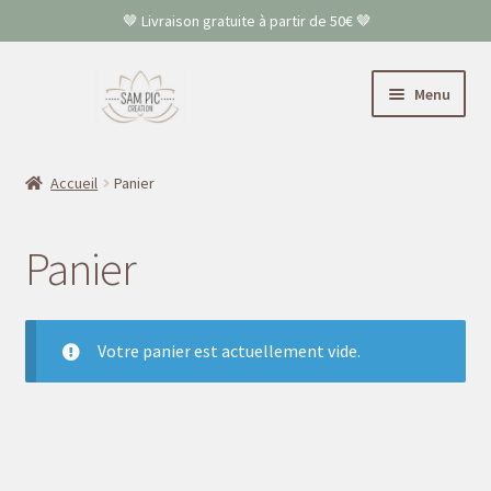
🤎 Livraison gratuite à partir de 50€ 🤎
Aller
Aller
Menu
à
au
la
contenu
Accueil
navigation
Accueil
Panier
Colliers
Panier
Bracelets
Boucles d’oreilles
Votre panier est actuellement vide.
FAQ
Contact