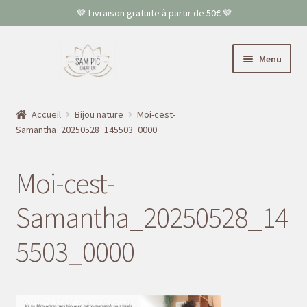
🤎 Livraison gratuite à partir de 50€ 🤎
Aller
Aller
Menu
à
au
la
contenu
Accueil
navigation
Accueil
Bijou nature
Moi-cest-
Samantha_20250528_145503_0000
Colliers
Bracelets
Moi-cest-
Boucles d’oreilles
Samantha_20250528_14
5503_0000
FAQ
Contact