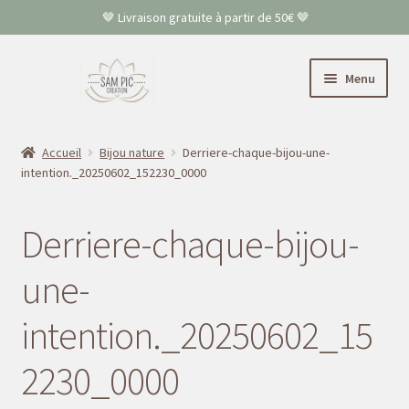
🤎 Livraison gratuite à partir de 50€ 🤎
Aller
Aller
Menu
à
au
la
contenu
Accueil
navigation
Accueil
Bijou nature
Derriere-chaque-bijou-une-
intention._20250602_152230_0000
Colliers
Bracelets
Derriere-chaque-bijou-
Boucles d’oreilles
une-
intention._20250602_15
FAQ
2230_0000
Contact