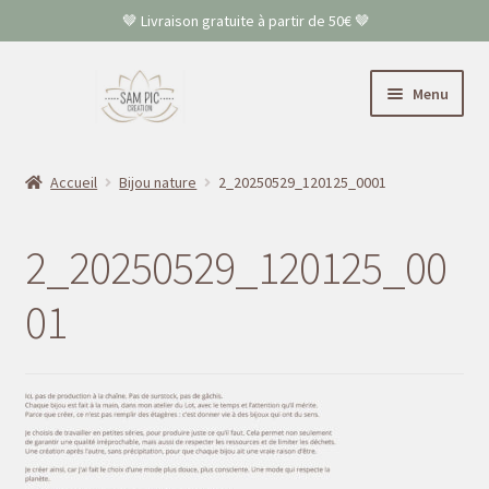
🤎 Livraison gratuite à partir de 50€ 🤎
Aller
Aller
Menu
à
au
la
contenu
Accueil
navigation
Accueil
Bijou nature
2_20250529_120125_0001
Colliers
2_20250529_120125_00
Bracelets
01
Boucles d’oreilles
FAQ
Contact