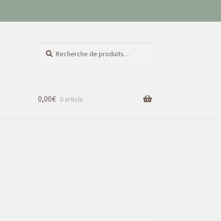
Recherche
Recherche
pour :
0,00
€
0 article