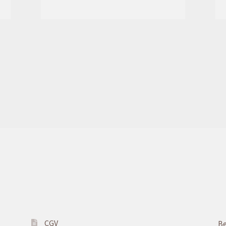
CGV
Be