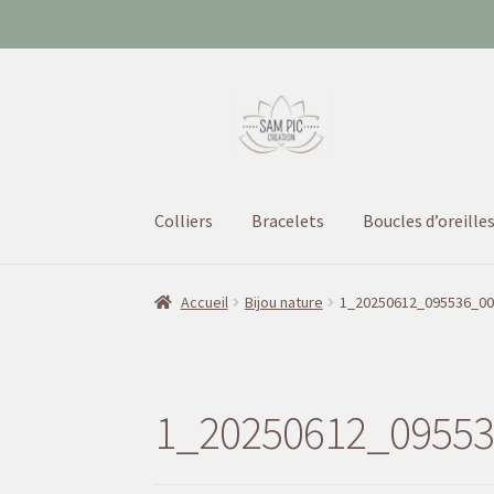
Aller
Aller
à
au
la
contenu
navigation
Colliers
Bracelets
Boucles d’oreille
Accueil
Bijou nature
1_20250612_095536_00
1_20250612_0955