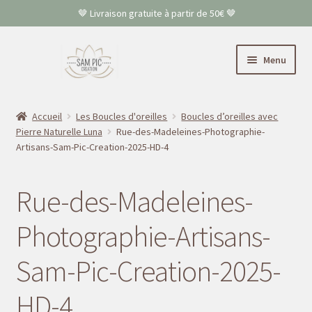
🤎 Livraison gratuite à partir de 50€ 🤎
Aller
Aller
Menu
à
au
la
contenu
Accueil
navigation
Accueil
Les Boucles d'oreilles
Boucles d’oreilles avec
Pierre Naturelle Luna
Rue-des-Madeleines-Photographie-
Colliers
Artisans-Sam-Pic-Creation-2025-HD-4
Bracelets
Rue-des-Madeleines-
Boucles d’oreilles
Photographie-Artisans-
FAQ
Sam-Pic-Creation-2025-
Contact
HD-4