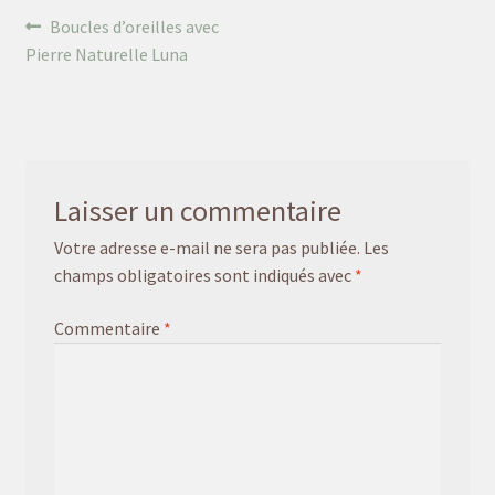
Navigation
Article
Boucles d’oreilles avec
précédent :
Pierre Naturelle Luna
de
l’article
Laisser un commentaire
Votre adresse e-mail ne sera pas publiée.
Les
champs obligatoires sont indiqués avec
*
Commentaire
*