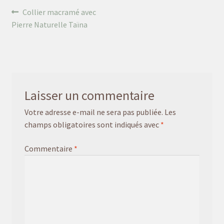
Navigation
Article
Collier macramé avec
précédent :
Pierre Naturelle Taïna
de
l’article
Laisser un commentaire
Votre adresse e-mail ne sera pas publiée.
Les
champs obligatoires sont indiqués avec
*
Commentaire
*