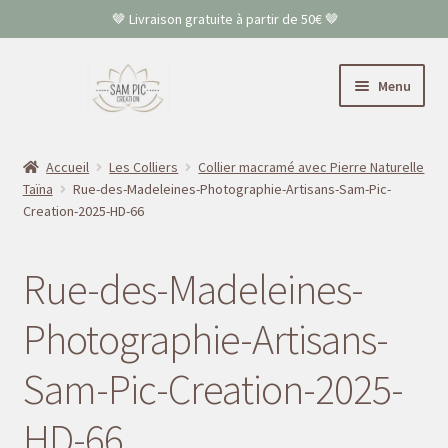
🤎 Livraison gratuite à partir de 50€ 🤎
Aller
Aller
Menu
à
au
la
contenu
Accueil
navigation
Accueil
Les Colliers
Collier macramé avec Pierre Naturelle
Taïna
Rue-des-Madeleines-Photographie-Artisans-Sam-Pic-
Colliers
Creation-2025-HD-66
Bracelets
Rue-des-Madeleines-
Boucles d’oreilles
Photographie-Artisans-
FAQ
Sam-Pic-Creation-2025-
Contact
HD-66