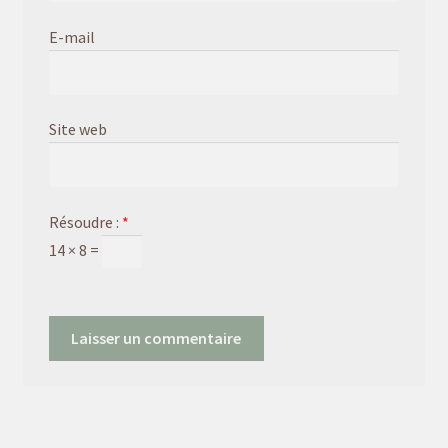
E-mail
Site web
Résoudre :
*
14 × 8 =