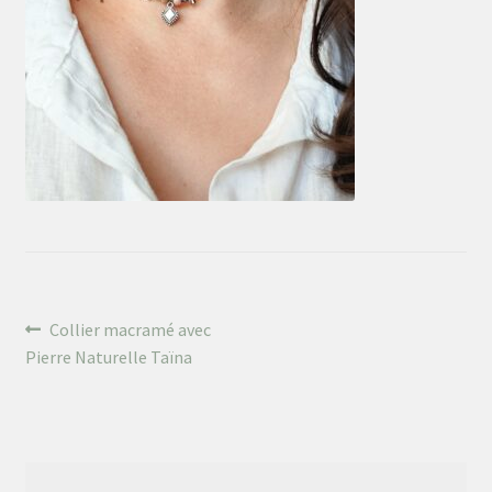
Mon univers
Navigation
Article
Collier macramé avec
précédent :
Pierre Naturelle Taïna
de
l’article