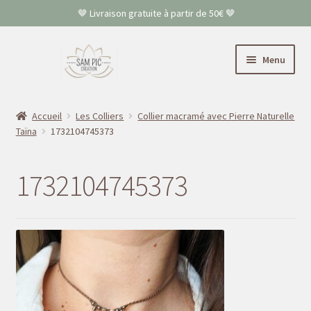
🤎 Livraison gratuite à partir de 50€ 🤎
Aller
Aller
Menu
à
au
la
contenu
Accueil
navigation
Accueil
Les Colliers
Collier macramé avec Pierre Naturelle
Taïna
1732104745373
Colliers
Bracelets
1732104745373
Boucles d’oreilles
FAQ
Contact