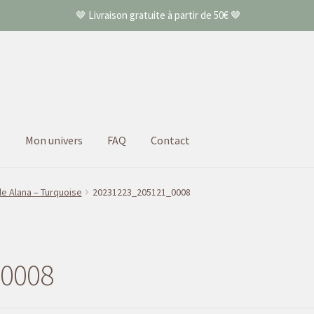
🤎 Livraison gratuite à partir de 50€ 🤎
s
Mon univers
FAQ
Contact
le Alana – Turquoise
20231223_205121_0008
0008