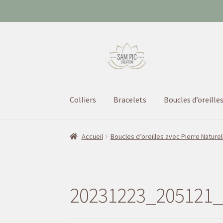
Aller
Aller
à
au
la
contenu
navigation
Colliers
Bracelets
Boucles d’oreille
Accueil
Boucles d’oreilles avec Pierre Naturel
20231223_205121_