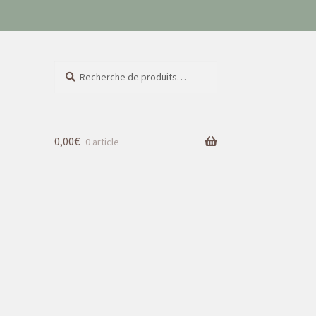
Recherche
Recherche
pour :
0,00
€
0 article