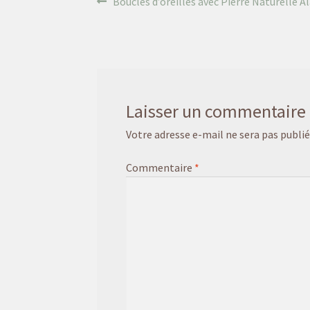
Navigation
Article
Boucles d’oreilles avec Pierre Naturelle A
précédent :
de
l’article
Laisser un commentaire
Votre adresse e-mail ne sera pas publié
Commentaire
*