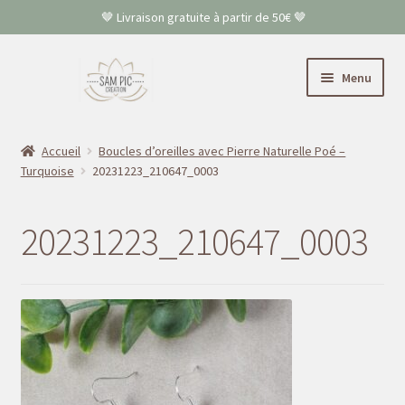
🤎 Livraison gratuite à partir de 50€ 🤎
Aller
Aller
Menu
à
au
la
contenu
Accueil
navigation
Accueil
Boucles d’oreilles avec Pierre Naturelle Poé –
Turquoise
20231223_210647_0003
Colliers
Bracelets
20231223_210647_0003
Boucles d’oreilles
FAQ
Contact