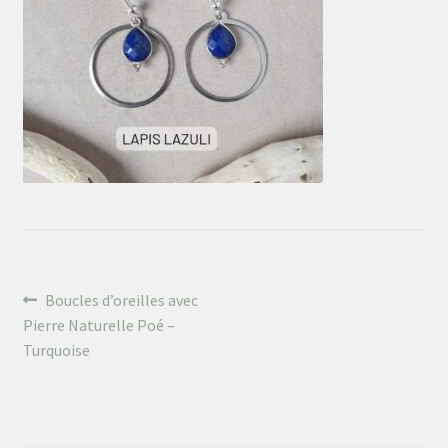
Mon univers
Navigation
Article
Boucles d’oreilles avec
précédent :
Pierre Naturelle Poé –
de
Turquoise
l’article